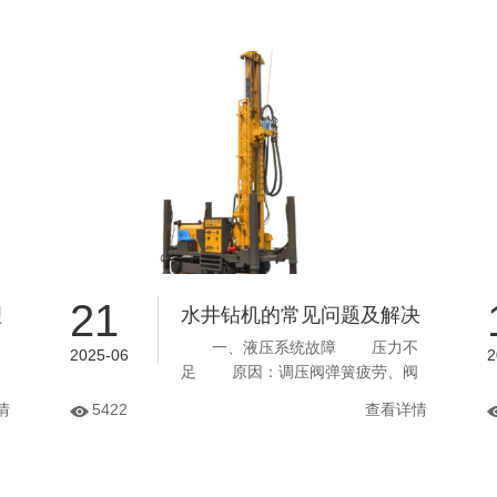
21
理
水井钻机的常见问题及解决
一、液压系统故障 压力不
方案
2025-06
2
足 原因：调压阀弹簧疲劳、阀
座锥面卡死或磨损。 解决：调
情
5422
查看详情
整限位螺母或更换弹簧；拆解清洗
阀座，修复锥面损伤。 油温过
高...