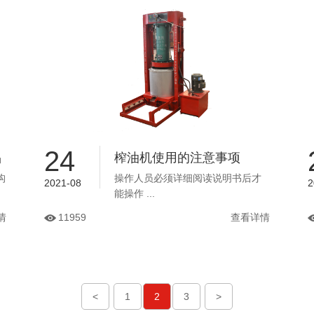
24
品
榨油机使用的注意事项
构
操作人员必须详细阅读说明书后才
2021-08
2
能操作 ...
情
11959
查看详情
<
1
2
3
>