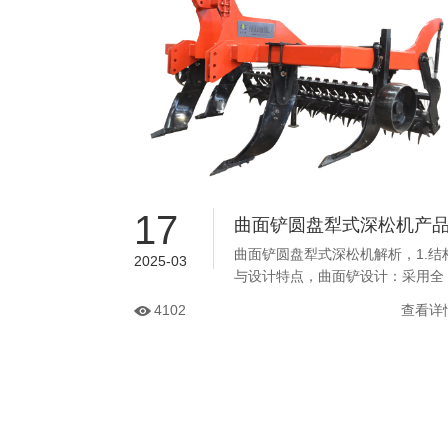
17
曲面铲圆盘犁式深松机产
曲面铲圆盘犁式深松机解析，1.‌结
基本信息
2025-03
与设计特点‌，曲面铲设计‌：采用全
方位曲面铲，入土角度可调，有效
4102
查看详
降低功率消耗，同时提升土壤疏松
效果‌。圆盘犁式框架‌：借鉴圆盘犁
的滚动特性，结合深松需求，采用
双梁框架或动力驱动圆盘结构，降
低耕作阻力并减少缠草问题‌。...